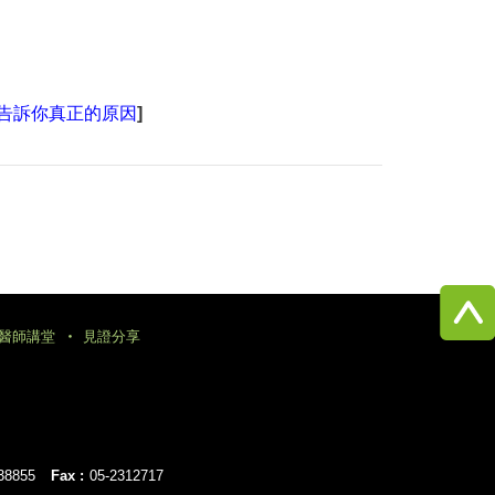
驗告訴你真正的原因
]
醫師講堂
見證分享
38855
Fax :
05-2312717