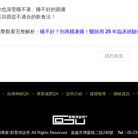
你也深受睡不著、睡不好的困擾
盲目跟從不適合的飲食法！
點擊觀看完整解析：
睡不好？別再餓著睡！醫師用 25 年臨床經
回列表頁
自律神經QA
專業減肥QA
診所介紹
媒體報導
聯絡資訊
專家-郭育祥診所
All Rights Reserved.
嘉義市博愛路二段240號
Tel :
05-23