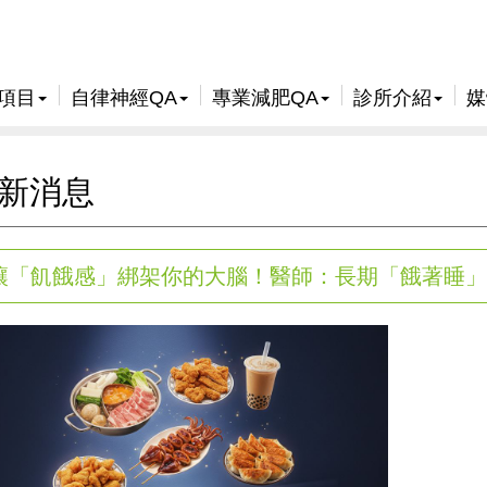
項目
自律神經QA
專業減肥QA
診所介紹
媒
新消息
讓「飢餓感」綁架你的大腦！醫師：長期「餓著睡」